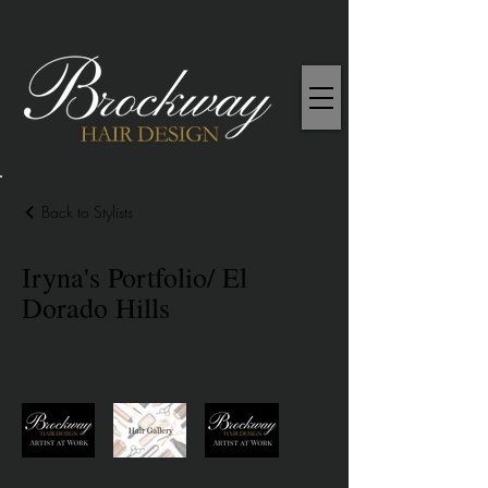
Back to Stylists
Iryna's Portfolio/ El
Dorado Hills